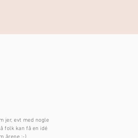
om jer, evt med nogle
å folk kan få en idé
m årene :-)